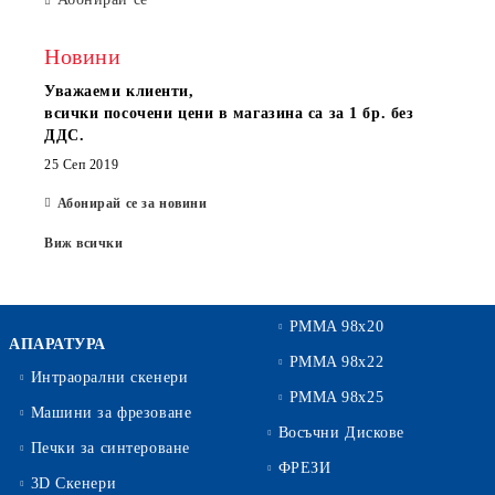
Новини
Уважаеми клиенти,
всички посочени цени в магазина са за 1 бр. без
ДДС.
25 Сеп 2019
Абонирай се за новини
Виж всички
PMMA 98x20
АПАРАТУРА
PMMA 98x22
Интраорални скенери
PMMA 98x25
Машини за фрезоване
Восъчни Дискове
Печки за синтероване
ФРЕЗИ
3D Скенери