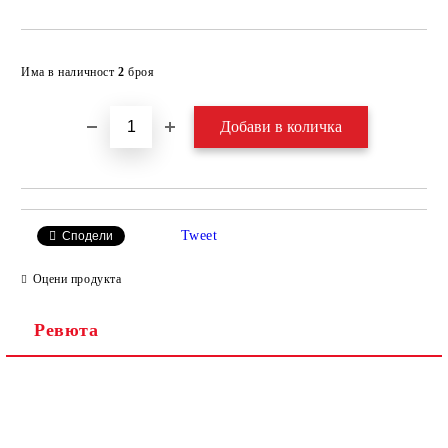
Добави в желани
Има в наличност
2
броя
Tweet
Сподели
Оцени продукта
Ревюта