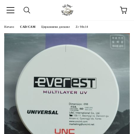
Начало
CAD/CAM
Циркониеви дискове
Zr 98x14