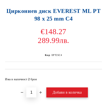
Циркониев диск EVEREST ML PT
98 x 25 mm C4
€148.27
289.99лв.
Код:
EPT25C4
Добави в желани
Има в наличност
2
броя