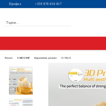
Профил
+359 878 810 817
Начало
CAD/CAM
Циркониеви дискове
Zr 98x12