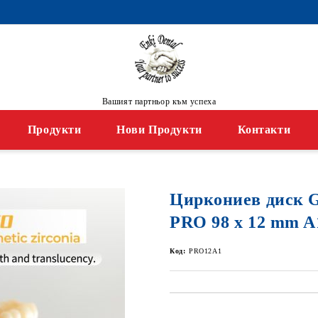
Вашият партньор към успеха
Продукти
Нови Продукти
Контакти
Циркониев диск
PRO 98 x 12 mm A
Код:
PRO12A1