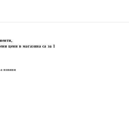
иенти,
ени цени в магазина са за 1
за новини