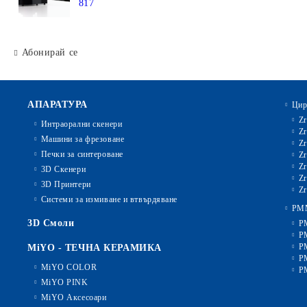
817
Абонирай се
АПАРАТУРА
Цир
Zr
Интраорални скенери
Zr
Машини за фрезоване
Zr
Печки за синтероване
Zr
Zr
3D Скенери
Zr
3D Принтери
Zr
Системи за измиване и втвърдяване
PM
3D Смоли
P
P
P
MiYO - ТЕЧНА КЕРАМИКА
P
MiYO COLOR
P
MiYO PINK
MiYO Аксесоари