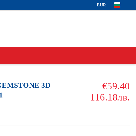
EUR
€59.40
 GEMSTONE 3D
1
116.18лв.