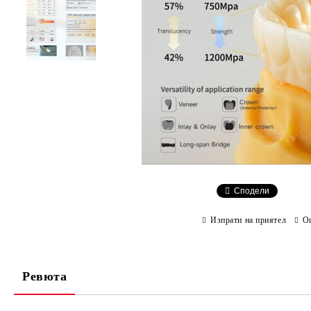
Сподели
Изпрати на приятел
О
Ревюта