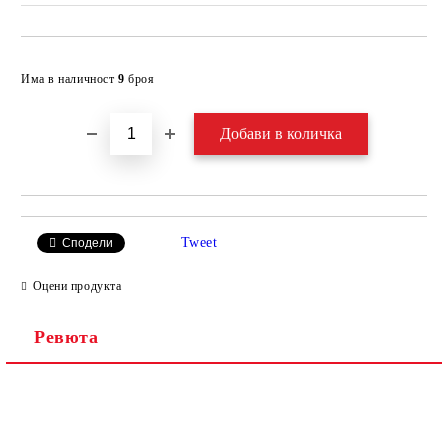
Добави в желани
Има в наличност
9
броя
Tweet
Сподели
Оцени продукта
Ревюта