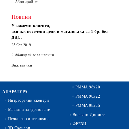
Абонирай се
Новини
Уважаеми клиенти,
всички посочени цени в магазина са за 1 бр. без
ДДС.
25 Сеп 2019
Абонирай се за новини
Виж всички
PMMA 98x20
АПАРАТУРА
PMMA 98x22
Интраорални скенери
PMMA 98x25
Машини за фрезоване
Восъчни Дискове
Печки за синтероване
ФРЕЗИ
3D Скенери