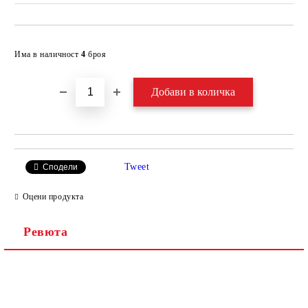
Добави в желани
Има в наличност
4
броя
Tweet
Сподели
Оцени продукта
Ревюта