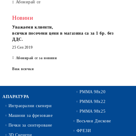
Абонирай се
Новини
Уважаеми клиенти,
всички посочени цени в магазина са за 1 бр. без
ДДС.
25 Сеп 2019
Абонирай се за новини
Виж всички
PMMA 98x20
АПАРАТУРА
PMMA 98x22
Интраорални скенери
PMMA 98x25
Машини за фрезоване
Восъчни Дискове
Печки за синтероване
ФРЕЗИ
3D Скенери