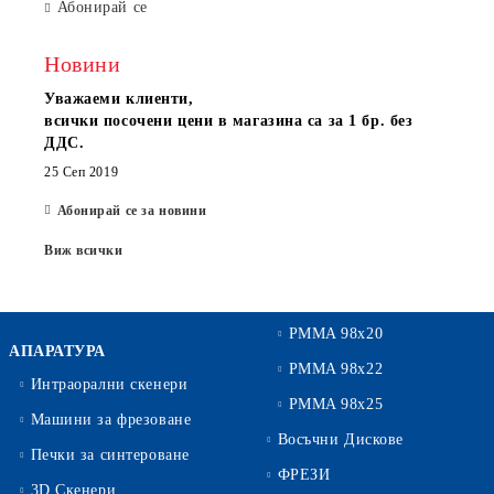
Абонирай се
Новини
Уважаеми клиенти,
всички посочени цени в магазина са за 1 бр. без
ДДС.
25 Сеп 2019
Абонирай се за новини
Виж всички
PMMA 98x20
АПАРАТУРА
PMMA 98x22
Интраорални скенери
PMMA 98x25
Машини за фрезоване
Восъчни Дискове
Печки за синтероване
ФРЕЗИ
3D Скенери