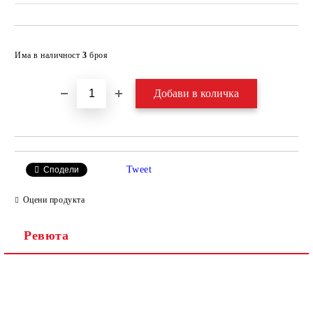
Добави в желани
Има в наличност
3
броя
Tweet
Сподели
Оцени продукта
Ревюта