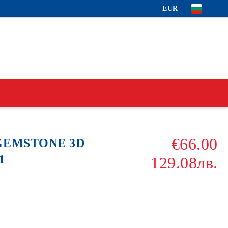
EUR
€66.00
 GEMSTONE 3D
1
129.08лв.