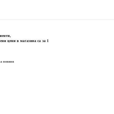
иенти,
ени цени в магазина са за 1
за новини