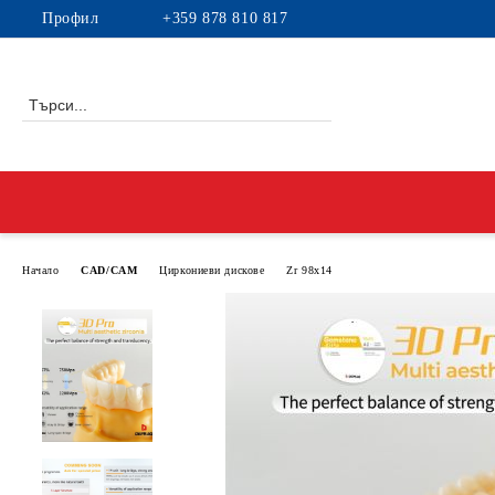
Профил
+359 878 810 817
Начало
CAD/CAM
Циркониеви дискове
Zr 98x14