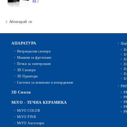
817
Абонирай се
АПАРАТУРА
Цир
Zr
Интраорални скенери
Zr
Машини за фрезоване
Zr
Печки за синтероване
Zr
Zr
3D Скенери
Zr
3D Принтери
Zr
Системи за измиване и втвърдяване
PM
3D Смоли
P
P
P
MiYO - ТЕЧНА КЕРАМИКА
P
MiYO COLOR
P
MiYO PINK
MiYO Аксесоари