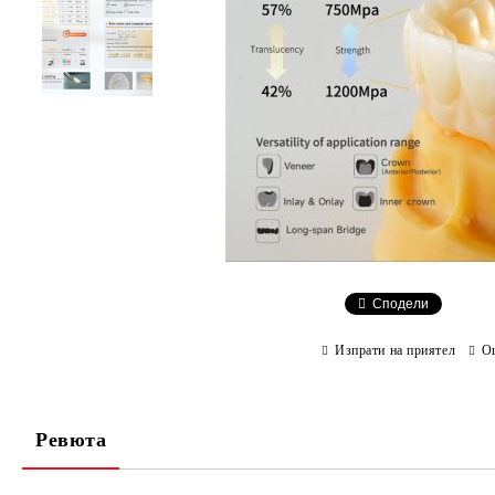
Сподели
Изпрати на приятел
О
Ревюта