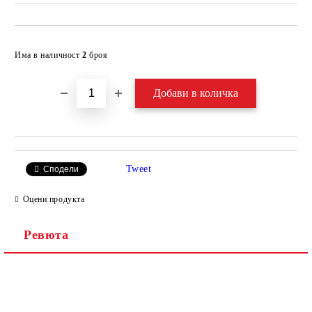
Добави в желани
Има в наличност
2
броя
Tweet
Сподели
Оцени продукта
Ревюта