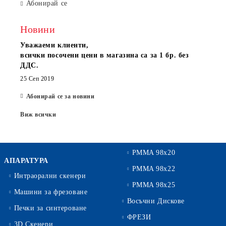
Абонирай се
Новини
Уважаеми клиенти,
всички посочени цени в магазина са за 1 бр. без
ДДС.
25 Сеп 2019
Абонирай се за новини
Виж всички
PMMA 98x20
АПАРАТУРА
PMMA 98x22
Интраорални скенери
PMMA 98x25
Машини за фрезоване
Восъчни Дискове
Печки за синтероване
ФРЕЗИ
3D Скенери