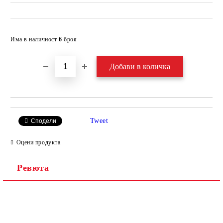
Добави в желани
Има в наличност
6
броя
Tweet
Сподели
Оцени продукта
Ревюта