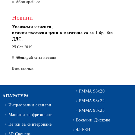
Абонирай се
Новини
Уважаеми клиенти,
всички посочени цени в магазина са за 1 бр. без
ДДС.
25 Сеп 2019
Абонирай се за новини
Виж всички
PMMA 98x20
АПАРАТУРА
PMMA 98x22
Интраорални скенери
PMMA 98x25
Машини за фрезоване
Восъчни Дискове
Печки за синтероване
ФРЕЗИ
3D Скенери