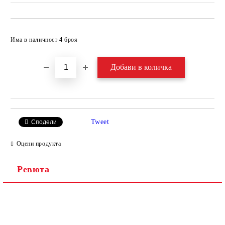
Добави в желани
Има в наличност
4
броя
Tweet
Сподели
Оцени продукта
Ревюта