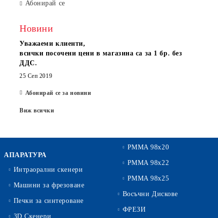
Абонирай се
Новини
Уважаеми клиенти,
всички посочени цени в магазина са за 1 бр. без
ДДС.
25 Сеп 2019
Абонирай се за новини
Виж всички
PMMA 98x20
АПАРАТУРА
PMMA 98x22
Интраорални скенери
PMMA 98x25
Машини за фрезоване
Восъчни Дискове
Печки за синтероване
ФРЕЗИ
3D Скенери