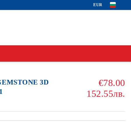
EUR
€78.00
 GEMSTONE 3D
1
152.55лв.