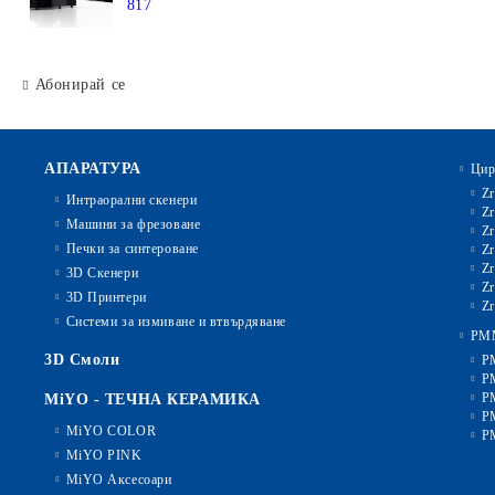
817
Абонирай се
АПАРАТУРА
Цир
Zr
Интраорални скенери
Zr
Машини за фрезоване
Zr
Печки за синтероване
Zr
Zr
3D Скенери
Zr
3D Принтери
Zr
Системи за измиване и втвърдяване
PM
3D Смоли
P
P
P
MiYO - ТЕЧНА КЕРАМИКА
P
MiYO COLOR
P
MiYO PINK
MiYO Аксесоари