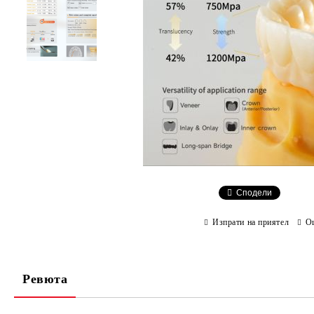
Сподели
Изпрати на приятел
О
Ревюта