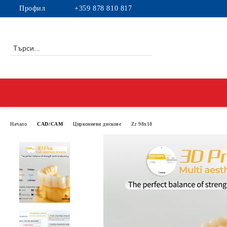
Профил
+359 878 810 817
Начало
CAD/CAM
Циркониеви дискове
Zr 98x18