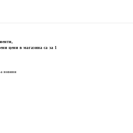
иенти,
ени цени в магазина са за 1
за новини