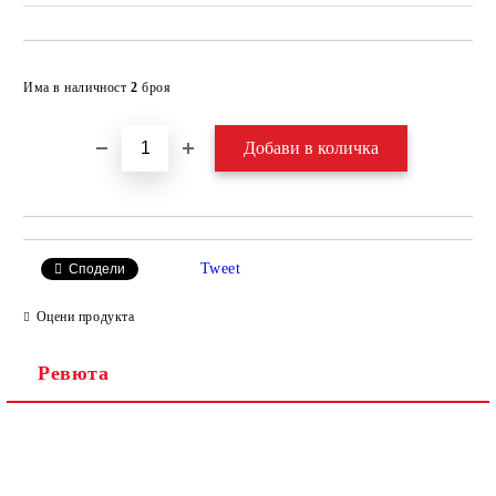
Добави в желани
Има в наличност
2
броя
Tweet
Сподели
Оцени продукта
Ревюта