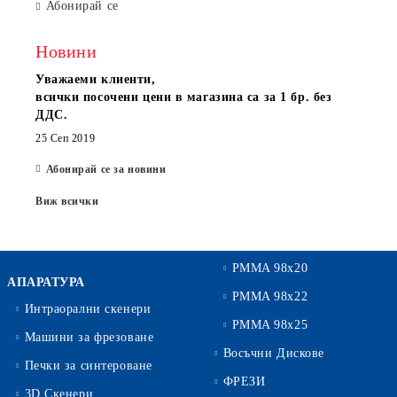
Абонирай се
Новини
Уважаеми клиенти,
всички посочени цени в магазина са за 1 бр. без
ДДС.
25 Сеп 2019
Абонирай се за новини
Виж всички
PMMA 98x20
АПАРАТУРА
PMMA 98x22
Интраорални скенери
PMMA 98x25
Машини за фрезоване
Восъчни Дискове
Печки за синтероване
ФРЕЗИ
3D Скенери