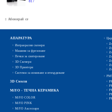
817
Абонирай се
АПАРАТУРА
Цир
Zr
Интраорални скенери
Zr
Машини за фрезоване
Zr
Печки за синтероване
Zr
Zr
3D Скенери
Zr
3D Принтери
Zr
Системи за измиване и втвърдяване
PM
3D Смоли
P
P
P
MiYO - ТЕЧНА КЕРАМИКА
P
MiYO COLOR
P
MiYO PINK
MiYO Аксесоари