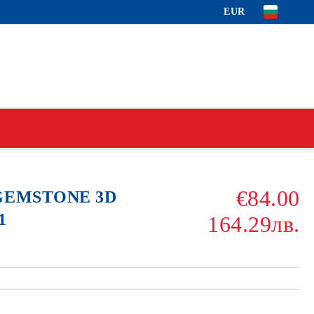
EUR
€84.00
 GEMSTONE 3D
1
164.29лв.