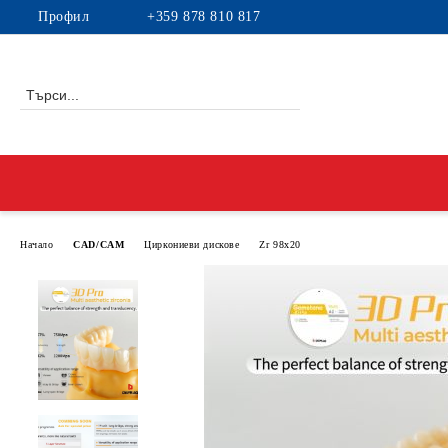
Профил
+359 878 810 817
Начало
CAD/CAM
Циркониеви дискове
Zr 98x20