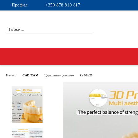
Профил
+359 878 810 817
Начало
CAD/CAM
Циркониеви дискове
Zr 98x25