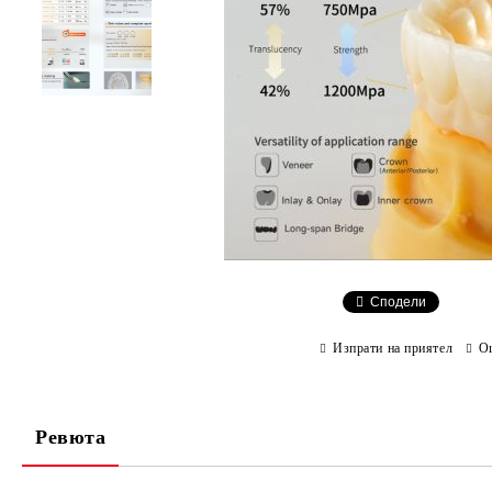
Сподели
Изпрати на приятел
О
Ревюта