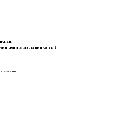
иенти,
ени цени в магазина са за 1
за новини