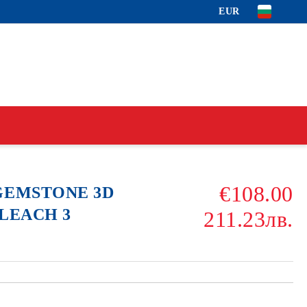
EUR
€108.00
 GEMSTONE 3D
BLEACH 3
211.23лв.