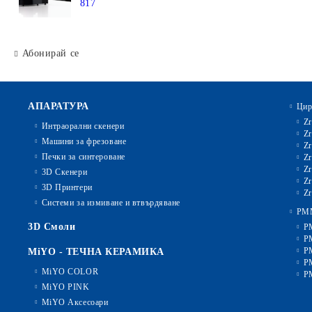
817
Абонирай се
АПАРАТУРА
Цир
Zr
Интраорални скенери
Zr
Машини за фрезоване
Zr
Печки за синтероване
Zr
Zr
3D Скенери
Zr
3D Принтери
Zr
Системи за измиване и втвърдяване
PM
3D Смоли
P
P
P
MiYO - ТЕЧНА КЕРАМИКА
P
MiYO COLOR
P
MiYO PINK
MiYO Аксесоари