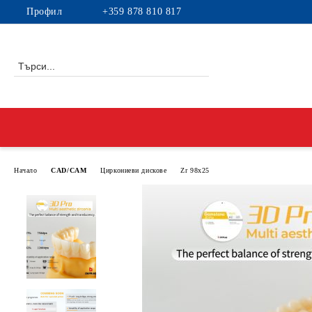
Профил
+359 878 810 817
Начало
CAD/CAM
Циркониеви дискове
Zr 98x25