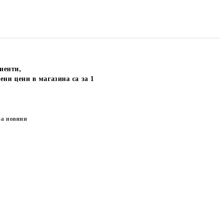
иенти,
ени цени в магазина са за 1
за новини