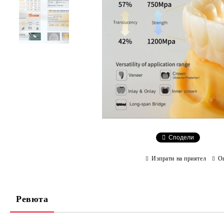
Сподели
Изпрати на приятел
О
Ревюта