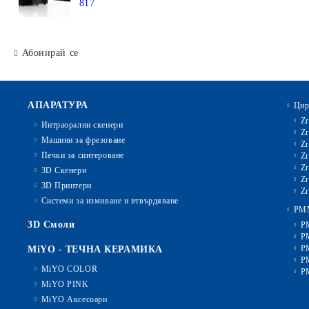
817
Абонирай се
АПАРАТУРА
Цир
Zr
Интраорални скенери
Zr
Машини за фрезоване
Zr
Печки за синтероване
Zr
Zr
3D Скенери
Zr
3D Принтери
Zr
Системи за измиване и втвърдяване
PM
3D Смоли
P
P
P
MiYO - ТЕЧНА КЕРАМИКА
P
MiYO COLOR
P
MiYO PINK
MiYO Аксесоари