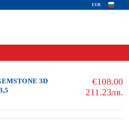
EUR
€108.00
 GEMSTONE 3D
3,5
211.23лв.