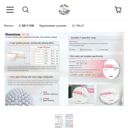
Начало
CAD/CAM
Циркониеви дискове
Zr 98x12