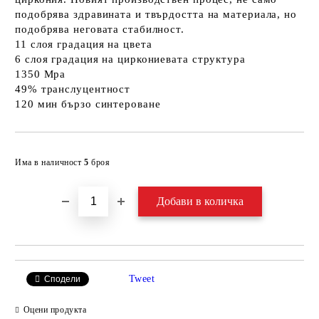
подобрява здравината и твърдостта на материала, но
подобрява неговата стабилност.
11 слоя градация на цвета
6 слоя градация на циркониевата структура
1350 Mpa
49% транслуцентност
120 мин бързо синтероване
Добави в желани
Има в наличност
5
броя
Tweet
Сподели
Оцени продукта