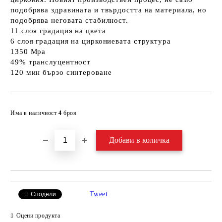
подобрява здравината и твърдостта на материала, но
подобрява неговата стабилност.
11 слоя градация на цвета
6 слоя градация на циркониевата структура
1350 Mpa
49% транслуцентност
120 мин бързо синтероване
Добави в желани
Има в наличност
4
броя
Tweet
Сподели
Оцени продукта