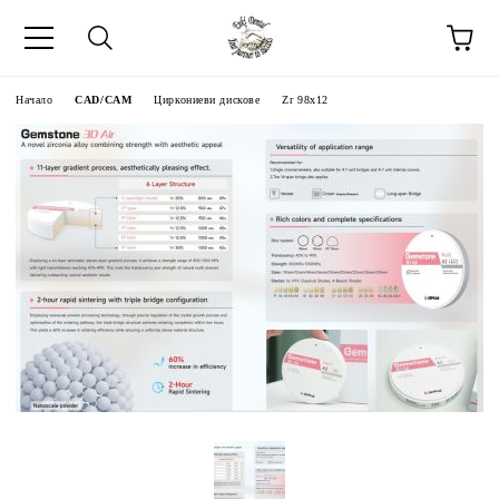
Начало
CAD/CAM
Циркониеви дискове
Zr 98x12