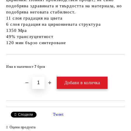
подобрява здравината и твърдостта на материала, но
подобрява неговата стабилност.
11 слоя градация на цвета
6 слоя градация на циркониевата структура
1350 Mpa
49% транслуцентност
120 мин бързо синтероване
Добави в желани
Има в наличност
7
броя
Tweet
Сподели
Оцени продукта