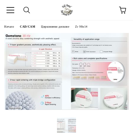
Начало
CAD/CAM
Циркониеви дискове
Zr 98x14