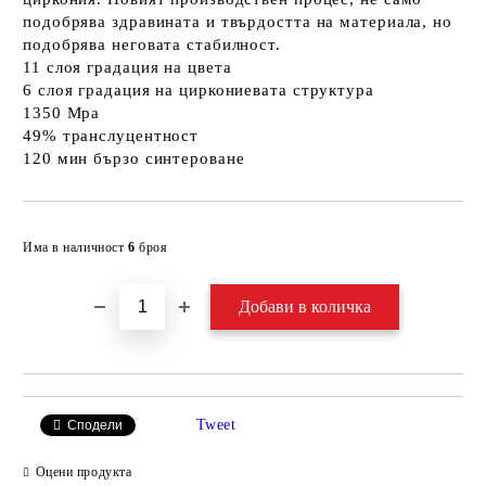
подобрява здравината и твърдостта на материала, но
подобрява неговата стабилност.
11 слоя градация на цвета
6 слоя градация на циркониевата структура
1350 Mpa
49% транслуцентност
120 мин бързо синтероване
Добави в желани
Има в наличност
6
броя
Tweet
Сподели
Оцени продукта