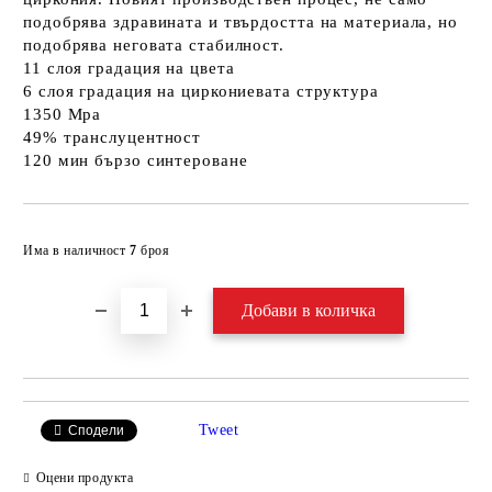
подобрява здравината и твърдостта на материала, но
подобрява неговата стабилност.
11 слоя градация на цвета
6 слоя градация на циркониевата структура
1350 Mpa
49% транслуцентност
120 мин бързо синтероване
Добави в желани
Има в наличност
7
броя
Tweet
Сподели
Оцени продукта