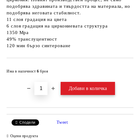
подобрява здравината и твърдостта на материала, но
подобрява неговата стабилност.
11 слоя градация на цвета
6 слоя градация на циркониевата структура
1350 Mpa
49% транслуцентност
120 мин бързо синтероване
Добави в желани
Има в наличност
6
броя
Tweet
Сподели
Оцени продукта