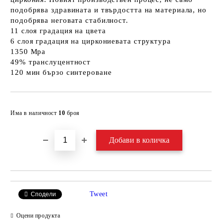
подобрява здравината и твърдостта на материала, но
подобрява неговата стабилност.
11 слоя градация на цвета
6 слоя градация на циркониевата структура
1350 Mpa
49% транслуцентност
120 мин бързо синтероване
Добави в желани
Има в наличност
10
броя
Tweet
Сподели
Оцени продукта