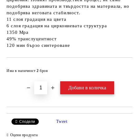
подобрява здравината и твърдостта на материала, но
подобрява неговата стабилност.
11 слоя градация на цвета
6 слоя градация на циркониевата структура
1350 Mpa
49% транслуцентност
120 мин бързо синтероване
Добави в желани
Има в наличност
2
броя
Tweet
Сподели
Оцени продукта