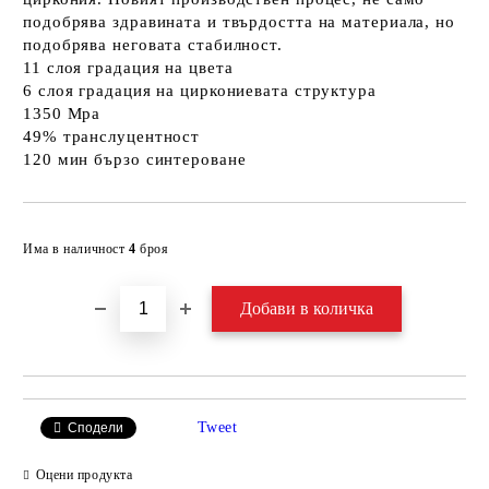
подобрява здравината и твърдостта на материала, но
подобрява неговата стабилност.
11 слоя градация на цвета
6 слоя градация на циркониевата структура
1350 Mpa
49% транслуцентност
120 мин бързо синтероване
Добави в желани
Има в наличност
4
броя
Tweet
Сподели
Оцени продукта