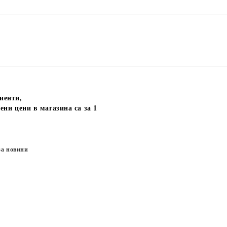
иенти,
ени цени в магазина са за 1
за новини