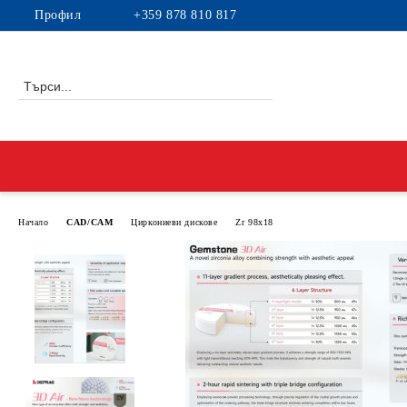
Профил
+359 878 810 817
Начало
CAD/CAM
Циркониеви дискове
Zr 98x18