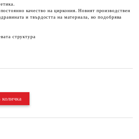
етика.
остоянно качество на циркония. Новият производствен
здравината и твърдостта на материала, но подобрява
евата структура
Добави в желани