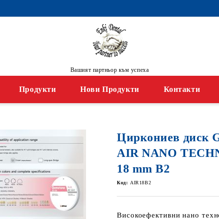
Вашият партньор към успеха
Продукти
Нови Продукти
Контакти
Циркониев диск
AIR NANO TECH
18 mm B2
Код:
AIR18B2
Високоефективни нано техн