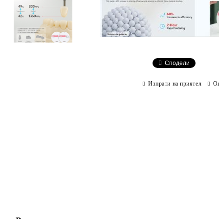
Сподели
Изпрати на приятел
О