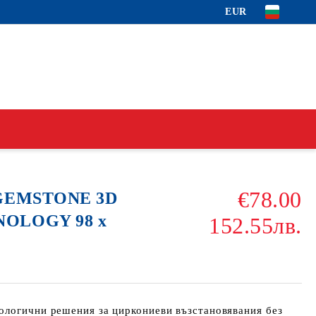
EUR
€78.00
 GEMSTONE 3D
NOLOGY 98 x
152.55лв.
ологични решения за циркониеви възстановявания без