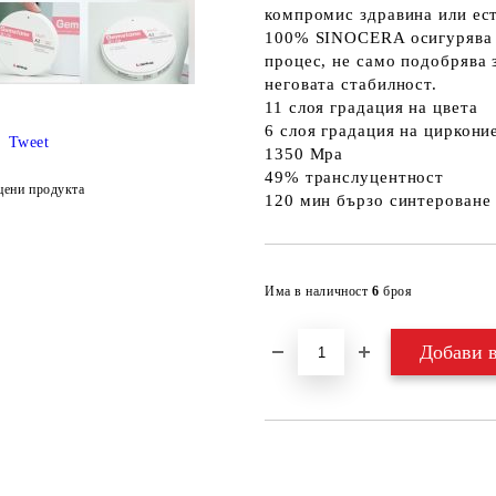
компромис здравина или ест
100% SINOCERA осигурява п
процес, не само подобрява 
неговата стабилност.
11 слоя градация на цвета
6 слоя градация на циркони
Tweet
1350 Mpa
49% транслуцентност
цени продукта
120 мин бързо синтероване
Има в наличност
6
броя