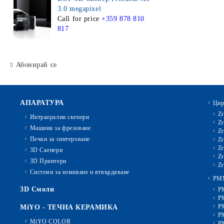
3.0 megapixel
Call for price
+359 878 810
817
Абонирай се
АПАРАТУРА
Цир
Zr
Интраорални скенери
Zr
Машини за фрезоване
Zr
Печки за синтероване
Zr
Zr
3D Скенери
Zr
3D Принтери
Zr
Системи за измиване и втвърдяване
PM
3D Смоли
P
P
P
MiYO - ТЕЧНА КЕРАМИКА
P
MiYO COLOR
P