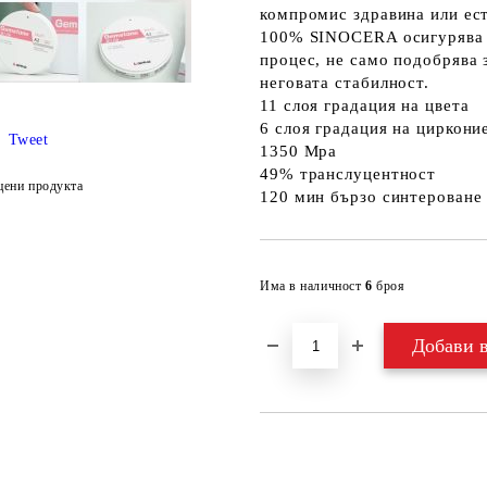
компромис здравина или ест
100% SINOCERA осигурява п
процес, не само подобрява 
неговата стабилност.
11 слоя градация на цвета
6 слоя градация на циркони
Tweet
1350 Mpa
49% транслуцентност
цени продукта
120 мин бързо синтероване
Има в наличност
6
броя