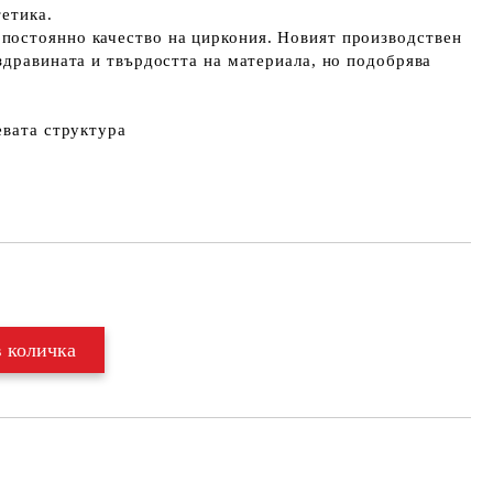
етика.
остоянно качество на циркония. Новият производствен
здравината и твърдостта на материала, но подобрява
евата структура
Добави в желани