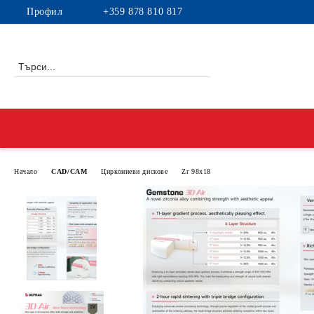
Профил
+359 878 810 817
Начало
CAD/CAM
Циркониеви дискове
Zr 98x18