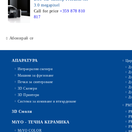
3.0 megapixel
Call for price
+359 878 810
817
Абонирай се
АПАРАТУРА
Цир
Zr
Интраорални скенери
Zr
Машини за фрезоване
Zr
Печки за синтероване
Zr
Zr
3D Скенери
Zr
3D Принтери
Zr
Системи за измиване и втвърдяване
PM
3D Смоли
P
P
P
MiYO - ТЕЧНА КЕРАМИКА
P
MiYO COLOR
P