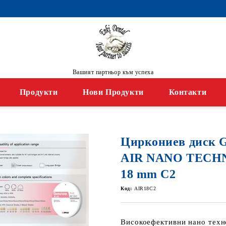
Вашият партньор към успеха
Продукти
Нови Продукти
Контакти
Циркониев диск
AIR NANO TECH
18 mm C2
Код:
AIR18C2
Високоефективни нано техн