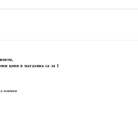
иенти,
ени цени в магазина са за 1
за новини