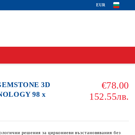
EUR
€78.00
 GEMSTONE 3D
NOLOGY 98 x
152.55лв.
ологични решения за циркониеви възстановявания без