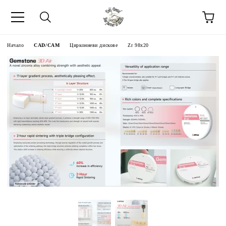
Начало
CAD/CAM
Циркониеви дискове
Zr 98x20