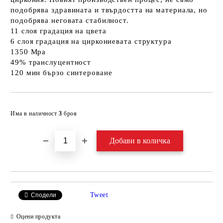
подобрява здравината и твърдостта на материала, но
подобрява неговата стабилност.
11 слоя градация на цвета
6 слоя градация на циркониевата структура
1350 Mpa
49% транслуцентност
120 мин бързо синтероване
Добави в желани
Има в наличност
3
броя
Tweet
Сподели
Оцени продукта