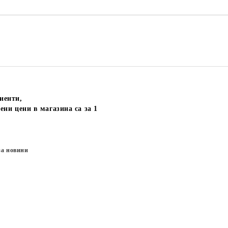
иенти,
ени цени в магазина са за 1
за новини