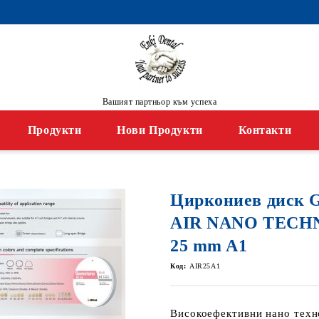
Вашият партньор към успеха
Продукти
Нови Продукти
Контакти
Циркониев диск
AIR NANO TECH
25 mm A1
Код:
AIR25A1
Високоефективни нано техн