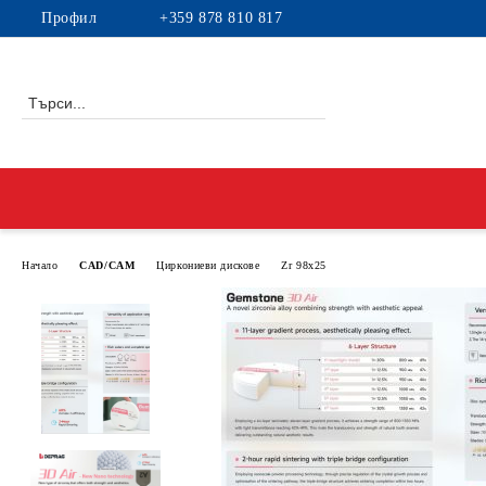
Профил
+359 878 810 817
Начало
CAD/CAM
Циркониеви дискове
Zr 98x25