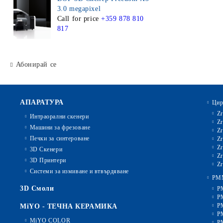
3.0 megapixel
Call for price
+359 878 810
817
Абонирай се
АПАРАТУРА
Цир
Zr
Интраорални скенери
Zr
Машини за фрезоване
Zr
Печки за синтероване
Zr
Zr
3D Скенери
Zr
3D Принтери
Zr
Системи за измиване и втвърдяване
PM
3D Смоли
P
P
P
MiYO - ТЕЧНА КЕРАМИКА
P
MiYO COLOR
P