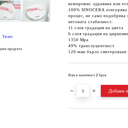
компромис здравина или ест
100% SINOCERA осигурява п
процес, не само подобрява 
неговата стабилност.
11 слоя градация на цвета
6 слоя градация на циркони
Tweet
1350 Mpa
49% транслуцентност
цени продукта
120 мин бързо синтероване
Има в наличност
2
броя