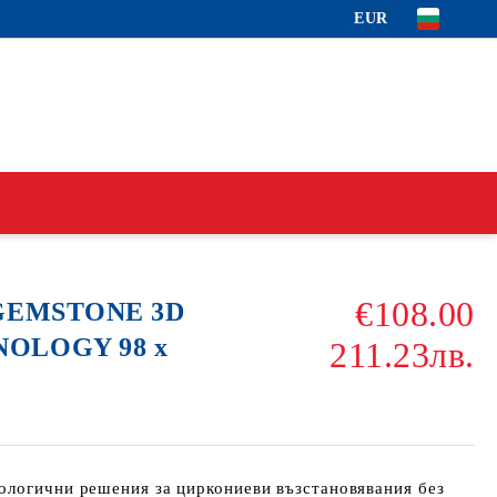
EUR
€108.00
 GEMSTONE 3D
NOLOGY 98 x
211.23лв.
ологични решения за циркониеви възстановявания без