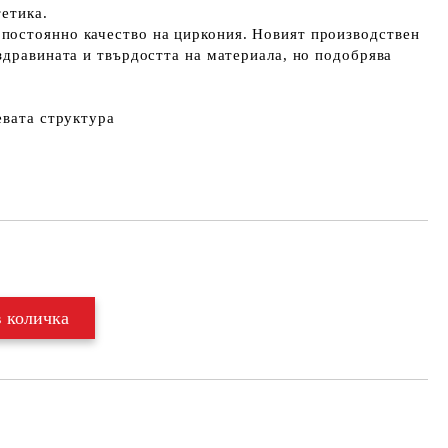
етика.
остоянно качество на циркония. Новият производствен
здравината и твърдостта на материала, но подобрява
евата структура
Добави в желани