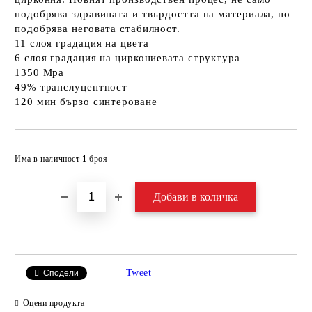
подобрява здравината и твърдостта на материала, но
подобрява неговата стабилност.
11 слоя градация на цвета
6 слоя градация на циркониевата структура
1350 Mpa
49% транслуцентност
120 мин бързо синтероване
Добави в желани
Има в наличност
1
броя
Tweet
Сподели
Оцени продукта