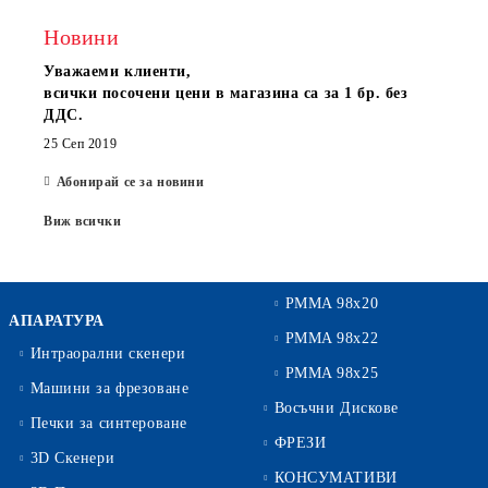
Новини
Уважаеми клиенти,
всички посочени цени в магазина са за 1 бр. без
ДДС.
25 Сеп 2019
Абонирай се за новини
Виж всички
PMMA 98x20
АПАРАТУРА
PMMA 98x22
Интраорални скенери
PMMA 98x25
Машини за фрезоване
Восъчни Дискове
Печки за синтероване
ФРЕЗИ
3D Скенери
КОНСУМАТИВИ