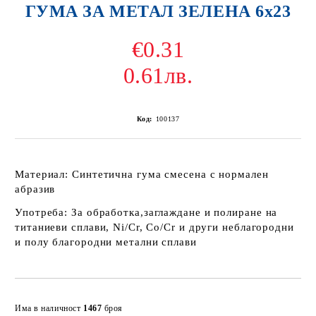
ГУМА ЗА МЕТАЛ ЗЕЛЕНА 6х23
€0.31
0.61лв.
Код:
100137
Материал:
Синтетична гума смесена с нормален
абразив
Употреба:
За обработка,заглаждане и полиране на
титаниеви сплави, Ni/Cr, Co/Cr и други неблагородни
и полу благородни метални сплави
Добави в желани
Има в наличност
1467
броя