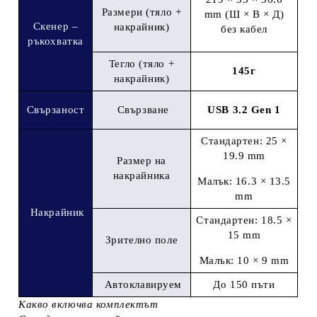
Размери (тяло +
mm (Ш × В × Д)
Скенер –
накрайник)
без кабел
ръкохватка
Тегло (тяло +
145г
накрайник)
Свързаност
Свързване
USB 3.2 Gen 1​
Стандартен: 25 ×
19.9 mm
Размер на
накрайника
Малък: 16.3 × 13.5
mm
Накрайник
Стандартен: 18.5 ×
15 mm
Зрително поле
Малък: 10 × 9 mm
Автоклавируем
До 150 пъти
Какво включва комплектът