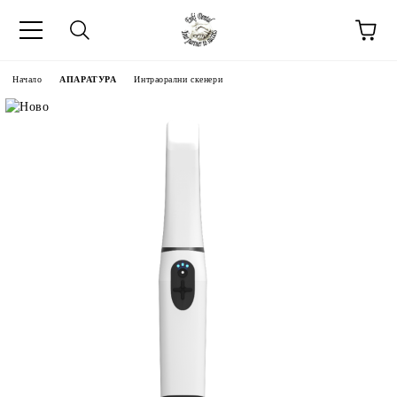
Начало
АПАРАТУРА
Интраорални скенери