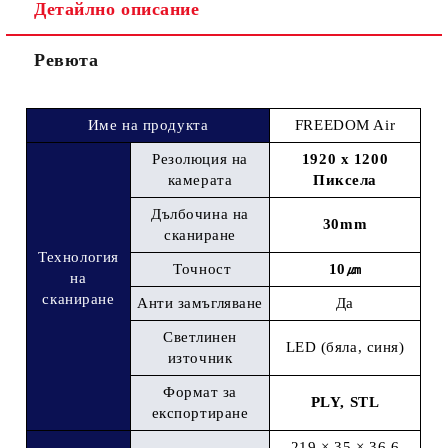
Детайлно описание
Ревюта
Име на продукта
FREEDOM Air
Р
е
золюция на
1920 x 1200
камерата
Пиксела
Дълбочина на
30mm
сканиране
Технология
Точност
10㎛​
на
сканиране
Анти замъгляване
Да
Светлинен
LED (бяла, синя)
източник
Формат за
PLY, STL
експортиране
219 × 35 × 36.6