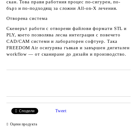
скан. Това прави работния процес по-сигурен, по-
бърз и по-подходящ за сложни All-on-X лечения.
Отворена система
Скенерът работи с отворени файлови формати STL и
PLY, което позволява лесна интеграция с повечето
CAD/CAM системи и лабораторен софтуер. Така
FREEDOM Air осигурява гъвкав и завършен дигитален
workflow — от сканиране до дизайн и производство.
Добави в желани
Tweet
Сподели
Оцени продукта