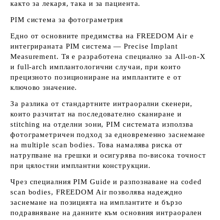
както за лекаря, така и за пациента.
PIM система за фотограметрия
Едно от основните предимства на FREEDOM Air е
интегрираната
PIM
система — Precise Implant
Measurement. Тя е разработена
специално за All-on-X
и full-arch
имплантологични случаи, при които
прецизното позициониране на имплантите
е от
ключово значение.
За разлика от стандартните интраорални скенери,
които разчитат на последователно сканиране и
stitching на отделни зони, PIM системата използва
фотограметричен
подход за
едновременно заснемане
на multiple scan bodies
. Това намалява риска от
натрупване на грешки и осигурява по-висока точност
при цялостни имплантни конструкции.
Чрез специалния PIM Guide и разпознаване на coded
scan bodies, FREEDOM Air позволява надеждно
заснемане на позицията на имплантите и бързо
подравняване на данните към основния интраорален