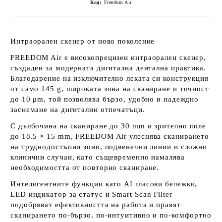
Код:
Freedom Air
Интраорален скенер от ново поколение
FREEDOM Air е високопрецизен интраорален скенер,
създаден за модерната дигитална дентална практика.
Благодарение на изключително леката си конструкция
от
само 145 g
, широката зона на сканиране и
точност
до 10 μm,
той позволява бързо, удобно и надеждно
заснемане на дигитални отпечатъци.
С дълбочина на сканиране до 30 mm и
зрително поле
до 18.5 × 15 mm
, FREEDOM Air улеснява сканирането
на труднодостъпни зони, подвенечни линии и сложни
клинични случаи, като същевременно намалява
необходимостта от повторно сканиране.
Интелигентните функции като
AI гласови бележки
,
LED индикатор
за статус и
Smart Scan Filte
r
подобряват ефективността на работа и правят
сканирането по-бързо, по-интуитивно и по-комфортно